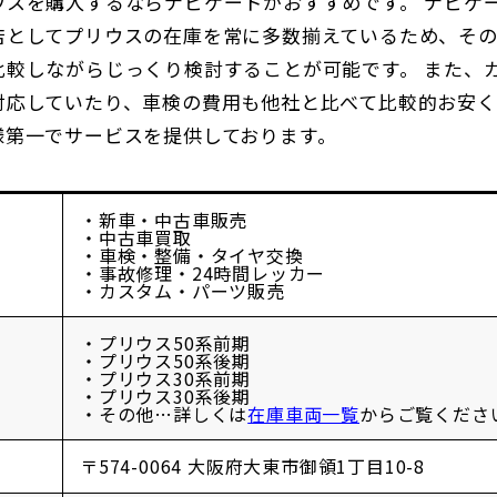
ウスを購入するならナビゲートがおすすめです。 ナビゲ
店としてプリウスの在庫を常に多数揃えているため、そ
比較しながらじっくり検討することが可能です。 また、
対応していたり、車検の費用も他社と比べて比較的お安く
様第一でサービスを提供しております。
・新車・中古車販売
・中古車買取
・車検・整備・タイヤ交換
・事故修理・24時間レッカー
・カスタム・パーツ販売
・プリウス50系前期
・プリウス50系後期
・プリウス30系前期
・プリウス30系後期
・その他…詳しくは
在庫車両一覧
からご覧くださ
〒574-0064
大阪府大東市御領1丁目10-8