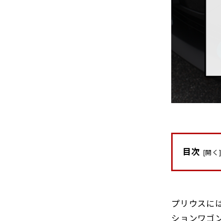
目次
[
開く
プリウスに
ションワゴ