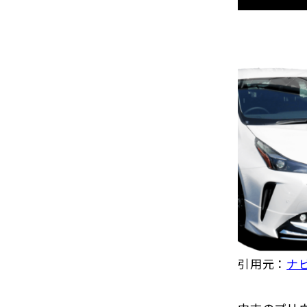
引用元：
ナ