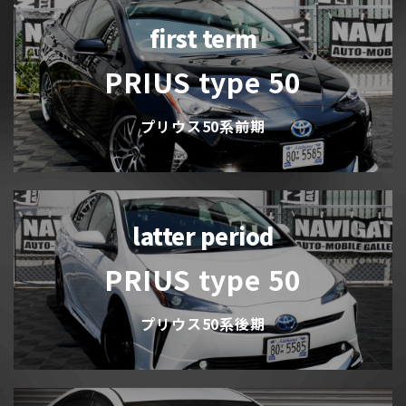
first term
PRIUS type 50
プリウス50系前期
latter period
PRIUS type 50
プリウス50系後期