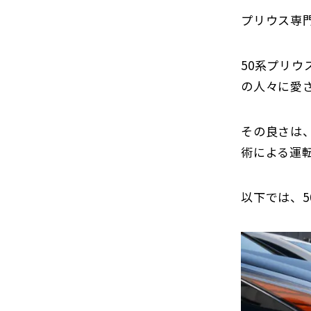
プリウス専
50系プリ
の人々に愛
その良さは
術による運
以下では、