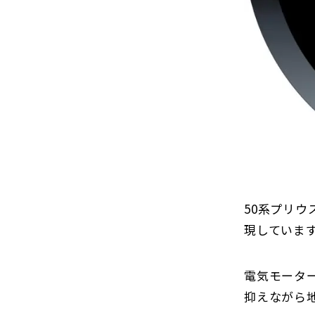
50系プリ
現していま
電気モータ
抑えながら